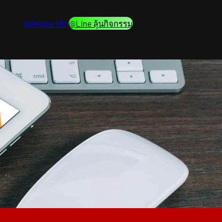
@Line ลุ้นกิจกรรม
สมัครสมาชิก