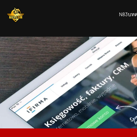
Skip
to
N83
บท
content