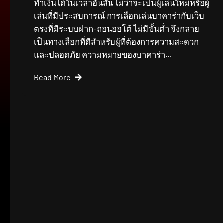
ทำเงินได้ในเวลาอันสั้น ไม่ว่าจะเป็นผู้เล่นใหม่หรือผู้
เล่นที่มีประสบการณ์ การเลือกเล่นบาคาร่ากับเว็บ
ตรงที่มีระบบฝาก-ถอนออโต้ ไม่มีขั้นต่ำ จึงกลาย
เป็นทางเลือกที่ดีสำหรับผู้ที่ต้องการความสะดวก
และปลอดภัย ความหมายของบาคาร่า…
Read More