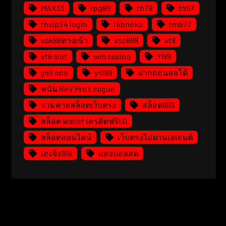
MAX33
rpg89
th79
th97
thvip24 login
tkbneko
tmb77
vak88ทางเข้า
vsc888
vt8
vt8 slot
wm casino
YN9
yn9 one
ysl99
ฝากถอนออโต้
พนัน RoV Pro League
รวมค่ายสล็อตเว็บตรง
สล็อต666
สล็อต wallet เครดิตฟรี50
สล็อตออนไลน์
เว็บตรงไม่ผ่านเอเย่นต์
เฮงจิง168
แทงบอลสด