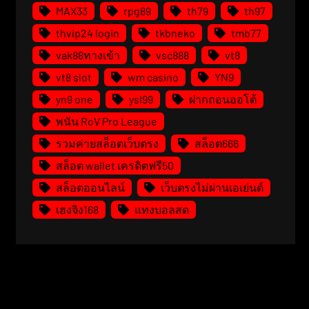
MAX33
rpg89
th79
th97
thvip24 login
tkbneko
tmb77
vak88ทางเข้า
vsc888
vt8
vt8 slot
wm casino
YN9
yn9 one
ysl99
ฝากถอนออโต้
พนัน RoV Pro League
รวมค่ายสล็อตเว็บตรง
สล็อต666
สล็อต wallet เครดิตฟรี50
สล็อตออนไลน์
เว็บตรงไม่ผ่านเอเย่นต์
เฮงจิง168
แทงบอลสด