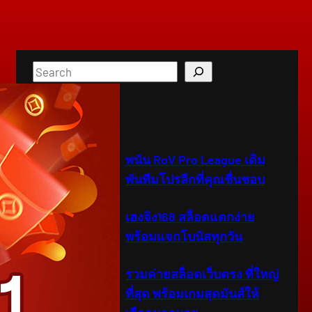
S
e
a
Latest Posts
r
c
พนัน RoV Pro League เดิม
h
พันทีมโปรลีกที่คุณชื่นชอบ
เฮงจิง168 สล็อตแตกง่าย
พร้อมแจกโบนัสทุกวัน
รวมค่ายสล็อตเว็บตรง ที่ใหญ่
ที่สุด พร้อมเกมสุดมันส์ให้