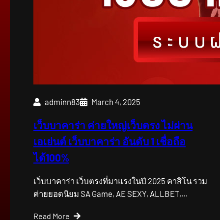
adminn83
March 4, 2025
เว็บบาคาร่า ค่ายใหญ่เว็บตรง ไม่ผ่าน
เอเย่นต์ เว็บบาคาร่า อันดับ 1 เชื่อถือ
ได้100%
เว็บบาคาร่า เว็บตรงที่มาแรงในปี 2025 คาสิโน รวม
ค่ายยอดนิยม SA Game, AE SEXY, ALLBET,…
Read More