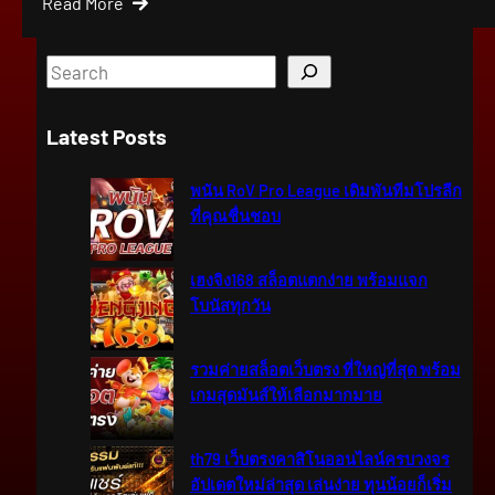
Read More
S
e
a
Latest Posts
r
c
พนัน RoV Pro League เดิมพันทีมโปรลีก
h
ที่คุณชื่นชอบ
เฮงจิง168 สล็อตแตกง่าย พร้อมแจก
โบนัสทุกวัน
รวมค่ายสล็อตเว็บตรง ที่ใหญ่ที่สุด พร้อม
เกมสุดมันส์ให้เลือกมากมาย
th79 เว็บตรงคาสิโนออนไลน์ครบวงจร
อัปเดตใหม่ล่าสุด เล่นง่าย ทุนน้อยก็เริ่ม