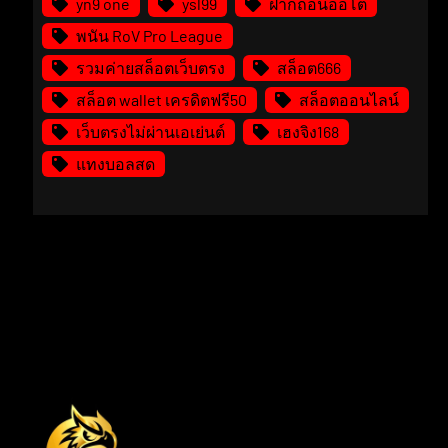
yn9 one
ysl99
ฝากถอนออโต้
พนัน RoV Pro League
รวมค่ายสล็อตเว็บตรง
สล็อต666
สล็อต wallet เครดิตฟรี50
สล็อตออนไลน์
เว็บตรงไม่ผ่านเอเย่นต์
เฮงจิง168
แทงบอลสด