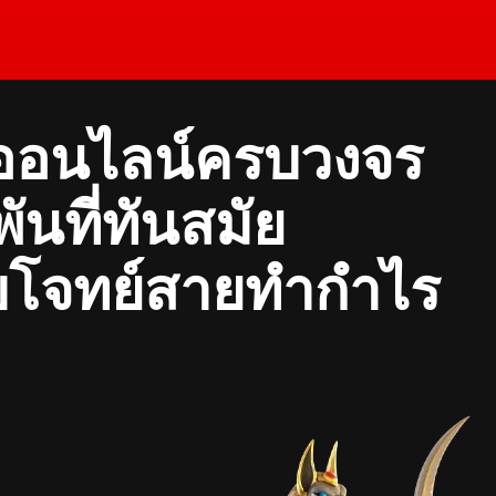
มออนไลน์ครบวงจร
นที่ทันสมัย
บโจทย์สายทำกำไร