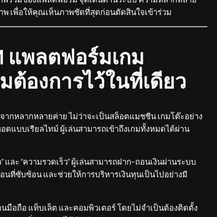
เพื่อให้คุณเห็นภาพชัดที่สุดก่อนตัดสินใจเข้าร่วม
M แพลตฟอร์มเกม
ต้องการไว้ในที่เดียว
จากหลากหลายค่าย ไม่ว่าจะเป็นสล็อตแมชชีน เกมโต๊ะอย่าง
ยทอดแบบเรียลไทม์ ผู้เล่นสามารถเข้าถึงเกมทั้งหมดได้ผ่าน
 และ “ความรวดเร็ว” ผู้เล่นสามารถฝาก–ถอนเงินผ่านระบบ
นที่ซับซ้อน และช่วยให้การบริหารเงินทุนเป็นไปอย่างมี
มือถือ แท็บเล็ต และคอมพิวเตอร์ โดยไม่จำเป็นต้องติดตั้ง