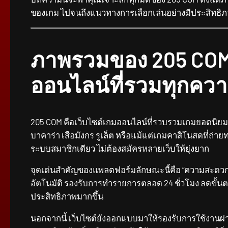
ของเกม ไปจนถึงแนวทางการเลือกเล่นอย่างมีประสิทธิภาพ 
ภาพรวมของ 205 CO
ออนไลน์ที่รวมทุกความ
205 COM คือเว็บไซต์เกมออนไลน์ที่รวบรวมเกมยอดนิยม
บาคาร่า เสือมังกร รูเล็ต หรือแม้แต่เกมคาสิโนสดที่ถ่า
ระบบสมาชิกเดียว ไม่ต้องสมัครหลายเว็บให้ยุ่งยาก
จุดเด่นสำคัญของแพลตฟอร์มลักษณะนี้คือ “ความสะดวก”
อัตโนมัติ รองรับการทำรายการตลอด 24 ชั่วโมง ลดขั้นตอ
ประสิทธิภาพมากขึ้น
นอกจากนี้ เว็บไซต์ยังออกแบบมาให้รองรับการใช้งานผ่าน