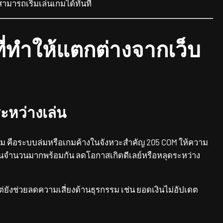
สามารถเริ่มเล่นเกมได้ทันที
ี่ทำให้แตกต่างจากเว็บ
ะหว่างเล่น
ม คือระบบล่มหรือเกมค้างในจังหวะสำคัญ 205 COM ให้ความ
้เล่นจำนวนมากพร้อมกัน ลดโอกาสเกิดดีเลย์หรือหลุดระหว่าง
แต่ยังช่วยลดความเสี่ยงด้านธุรกรรม เช่น ยอดเงินไม่อัปเดต