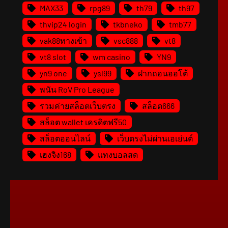
MAX33
rpg89
th79
th97
thvip24 login
tkbneko
tmb77
vak88ทางเข้า
vsc888
vt8
vt8 slot
wm casino
YN9
yn9 one
ysl99
ฝากถอนออโต้
พนัน RoV Pro League
รวมค่ายสล็อตเว็บตรง
สล็อต666
สล็อต wallet เครดิตฟรี50
สล็อตออนไลน์
เว็บตรงไม่ผ่านเอเย่นต์
เฮงจิง168
แทงบอลสด