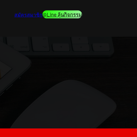
@Line ลุ้นกิจกรรม
สมัครสมาชิก