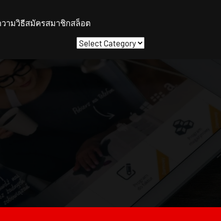
ความ
วิธีสมัครสมาชิก
สล็อต
Categories