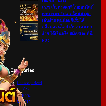
เลือกมากมาย
th79 เว็บตรงคาสิโนออนไลน์
ครบวงจร อัปเดตใหม่ล่าสุด
เล่นง่าย ทุนน้อยก็เริ่มได้
สล็อตออนไลน์ เว็บตรง แตก
ง่าย ได้เงินจริง สมัครเลยที่นี่
N83
Categories
Uncategorized
คาสิโน
บทความ
บาคาร่า