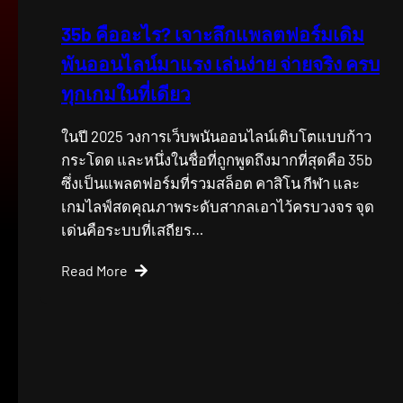
35b คืออะไร? เจาะลึกแพลตฟอร์มเดิม
พันออนไลน์มาแรง เล่นง่าย จ่ายจริง ครบ
ทุกเกมในที่เดียว
ในปี 2025 วงการเว็บพนันออนไลน์เติบโตแบบก้าว
กระโดด และหนึ่งในชื่อที่ถูกพูดถึงมากที่สุดคือ 35b
ซึ่งเป็นแพลตฟอร์มที่รวมสล็อต คาสิโน กีฬา และ
เกมไลฟ์สดคุณภาพระดับสากลเอาไว้ครบวงจร จุด
เด่นคือระบบที่เสถียร…
Read More