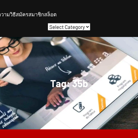
ความ
วิธีสมัครสมาชิก
สล็อต
Categories
Tag:
35b