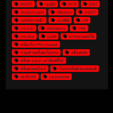
MAX33
rpg89
th79
th97
thvip24 login
tkbneko
tmb77
vak88ทางเข้า
vsc888
vt8
vt8 slot
wm casino
YN9
yn9 one
ysl99
ฝากถอนออโต้
พนัน RoV Pro League
รวมค่ายสล็อตเว็บตรง
สล็อต666
สล็อต wallet เครดิตฟรี50
สล็อตออนไลน์
เว็บตรงไม่ผ่านเอเย่นต์
เฮงจิง168
แทงบอลสด