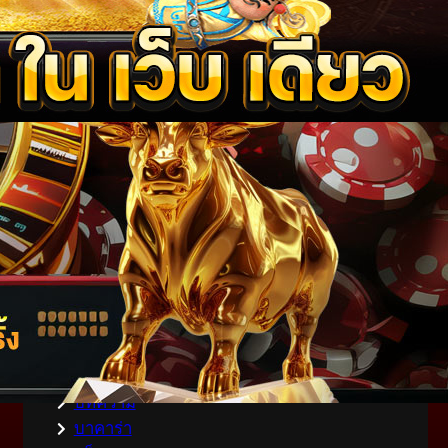
เลือกมากมาย
th79 เว็บตรงคาสิโนออนไลน์
ครบวงจร อัปเดตใหม่ล่าสุด
เล่นง่าย ทุนน้อยก็เริ่มได้
สล็อตออนไลน์ เว็บตรง แตก
ง่าย ได้เงินจริง สมัครเลยที่นี่
N83
Categories
Uncategorized
คาสิโน
บทความ
บาคาร่า