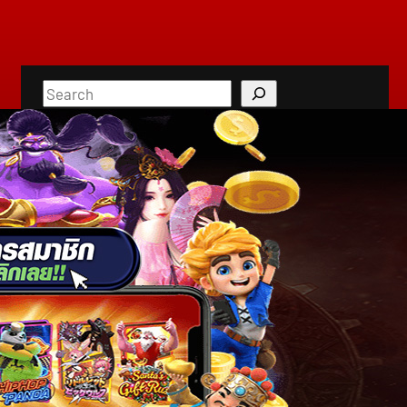
S
e
a
Latest Posts
r
c
พนัน RoV Pro League เดิม
h
พันทีมโปรลีกที่คุณชื่นชอบ
เฮงจิง168 สล็อตแตกง่าย
พร้อมแจกโบนัสทุกวัน
รวมค่ายสล็อตเว็บตรง ที่ใหญ่
ที่สุด พร้อมเกมสุดมันส์ให้