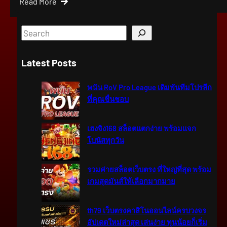
Read More
S
e
a
Latest Posts
r
c
พนัน RoV Pro League เดิมพันทีมโปรลีก
h
ที่คุณชื่นชอบ
เฮงจิง168 สล็อตแตกง่าย พร้อมแจก
โบนัสทุกวัน
รวมค่ายสล็อตเว็บตรง ที่ใหญ่ที่สุด พร้อม
เกมสุดมันส์ให้เลือกมากมาย
th79 เว็บตรงคาสิโนออนไลน์ครบวงจร
อัปเดตใหม่ล่าสุด เล่นง่าย ทุนน้อยก็เริ่ม