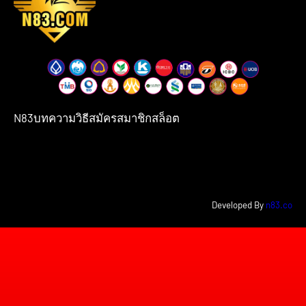
N83
บทความ
วิธีสมัครสมาชิก
สล็อต
Developed By
n83.co