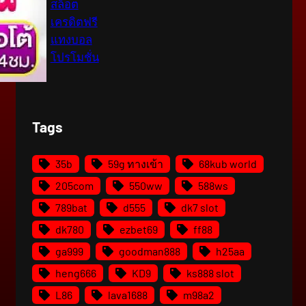
สล็อต
เครดิตฟรี
แทงบอล
โปรโมชั่น
Tags
35b
59g ทางเข้า
68kub world
205com
550ww
588ws
789bat
d555
dk7 slot
dk780
ezbet69
ff88
ga999
goodman888
h25aa
heng666
KD9
ks888 slot
L86
lava1688
m98a2