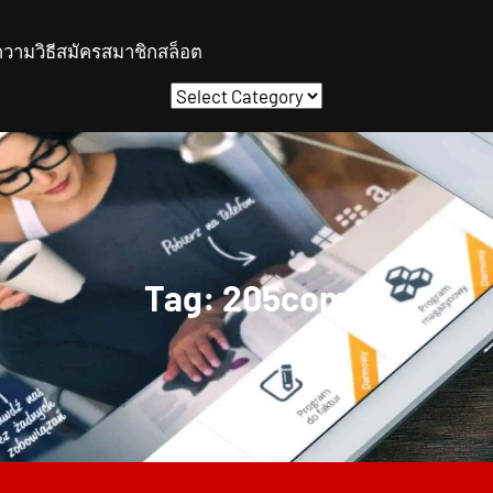
ความ
วิธีสมัครสมาชิก
สล็อต
Categories
Tag:
205com