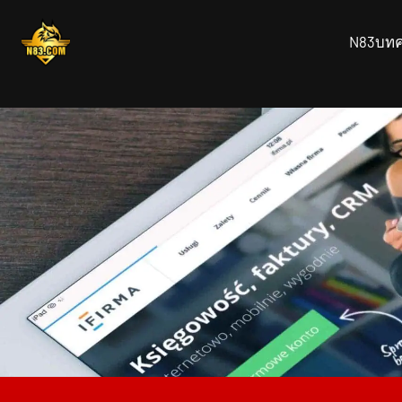
Skip
to
N83
บท
content