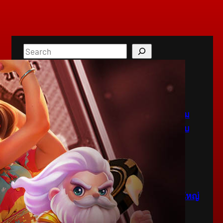
S
e
a
Latest Posts
r
c
พนัน RoV Pro League เดิม
h
พันทีมโปรลีกที่คุณชื่นชอบ
เฮงจิง168 สล็อตแตกง่าย
พร้อมแจกโบนัสทุกวัน
รวมค่ายสล็อตเว็บตรง ที่ใหญ่
ที่สุด พร้อมเกมสุดมันส์ให้