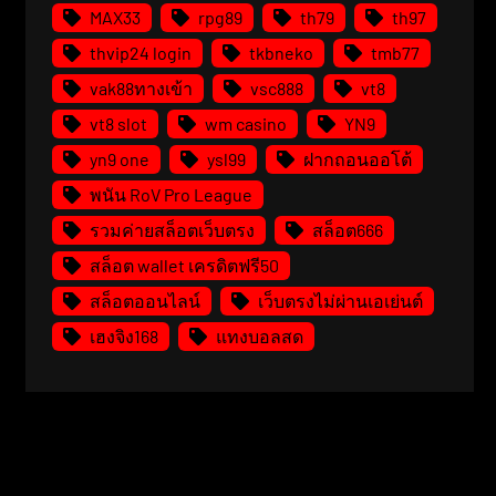
MAX33
rpg89
th79
th97
thvip24 login
tkbneko
tmb77
vak88ทางเข้า
vsc888
vt8
vt8 slot
wm casino
YN9
yn9 one
ysl99
ฝากถอนออโต้
พนัน RoV Pro League
รวมค่ายสล็อตเว็บตรง
สล็อต666
สล็อต wallet เครดิตฟรี50
สล็อตออนไลน์
เว็บตรงไม่ผ่านเอเย่นต์
เฮงจิง168
แทงบอลสด