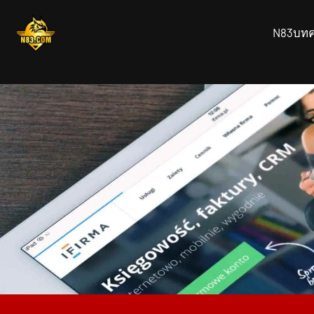
Skip
to
N83
บท
content