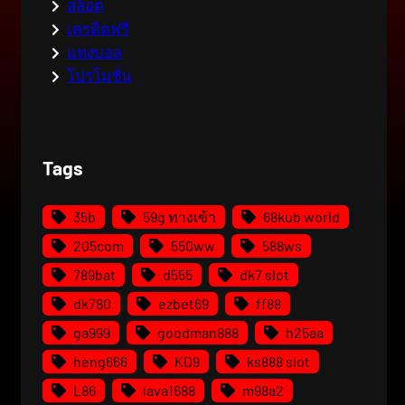
สล็อต
เครดิตฟรี
แทงบอล
โปรโมชั่น
Tags
35b
59g ทางเข้า
68kub world
205com
550ww
588ws
789bat
d555
dk7 slot
dk780
ezbet69
ff88
ga999
goodman888
h25aa
heng666
KD9
ks888 slot
L86
lava1688
m98a2