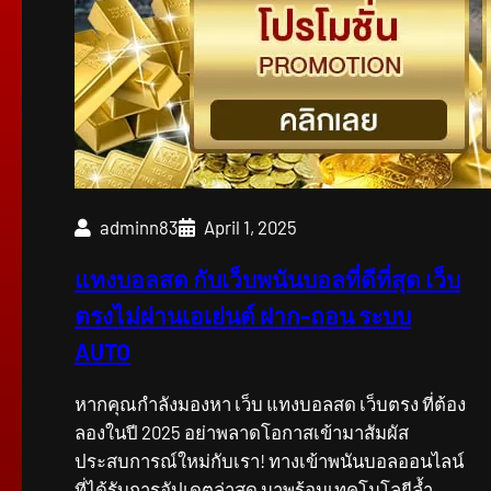
adminn83
April 1, 2025
แทงบอลสด กับเว็บพนันบอลที่ดีที่สุด เว็บ
ตรงไม่ผ่านเอเย่นต์ ฝาก-ถอน ระบบ
AUTO
หากคุณกำลังมองหา เว็บ แทงบอลสด เว็บตรง ที่ต้อง
ลองในปี 2025 อย่าพลาดโอกาสเข้ามาสัมผัส
ประสบการณ์ใหม่กับเรา! ทางเข้าพนันบอลออนไลน์
ที่ได้รับการอัปเดตล่าสุด มาพร้อมเทคโนโลยีล้ำ