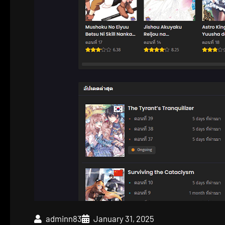
adminn83
January 31, 2025