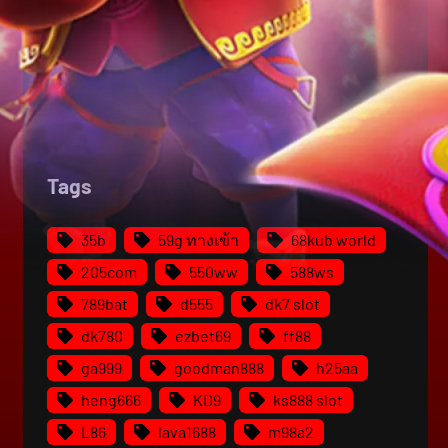
สล็อต
เครดิตฟรี
แทงบอล
โปรโมชั่น
Tags
35b
59g ทางเข้า
68kub world
205com
550ww
588ws
789bat
d555
dk7 slot
dk780
ezbet69
ff88
ga999
goodman888
h25aa
heng666
KD9
ks888 slot
L86
lava1688
m98a2