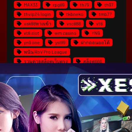
MAX33
rpg89
th79
th97
thvip24 login
tkbneko
tmb77
vak88ทางเข้า
vsc888
vt8
vt8 slot
wm casino
YN9
yn9 one
ysl99
ฝากถอนออโต้
พนัน RoV Pro League
รวมค่ายสล็อตเว็บตรง
สล็อต666
สล็อต wallet เครดิตฟรี50
สล็อตออนไลน์
เว็บตรงไม่ผ่านเอเย่นต์
เฮงจิง168
แทงบอลสด