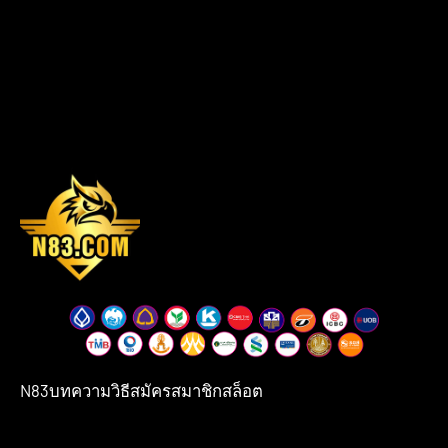
N83
บทความ
วิธีสมัครสมาชิก
สล็อต