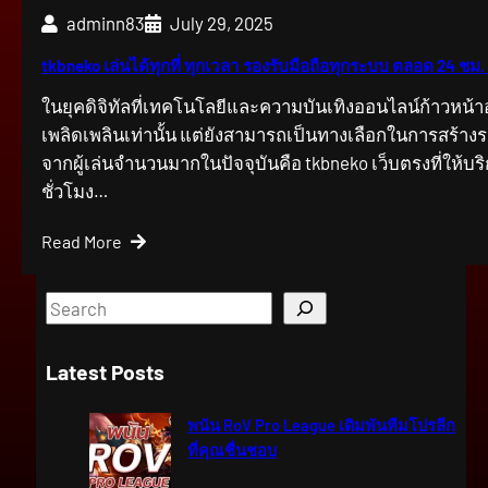
adminn83
July 29, 2025
tkbneko เล่นได้ทุกที่ ทุกเวลา รองรับมือถือทุกระบบ ตลอด 24 ชม. ม
ในยุคดิจิทัลที่เทคโนโลยีและความบันเทิงออนไลน์ก้าวหน้าอ
เพลิดเพลินเท่านั้น แต่ยังสามารถเป็นทางเลือกในการสร้าง
จากผู้เล่นจำนวนมากในปัจจุบันคือ tkbneko เว็บตรงที่ให
ชั่วโมง…
Read More
S
e
a
Latest Posts
r
c
พนัน RoV Pro League เดิมพันทีมโปรลีก
h
ที่คุณชื่นชอบ