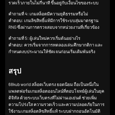
รวดเร็วภายในไม่กี่นาที ขึ้นอยู่กับเงื่อนไขของระบบ
คำถามที่ 4: เกมสล็อตมีความยุติธรรมหรือไม่
คำตอบ: เกมลิขสิทธิ์แท้มีการใช้ระบบสุ่มมาตรฐาน
RNG ซึ่งผ่านการตรวจสอบจากหน่วยงานที่เกี่ยวข้อง
คำถามที่ 5: ผู้เล่นใหม่ควรเริ่มต้นอย่างไร
คำตอบ: ควรเริ่มจากการทดลองเล่น ศึกษากติกา และ
กำหนดงบประมาณให้ชัดเจนก่อนเริ่มเดิมพันจริง
สรุป
68kub world สล็อตเว็บตรง ยอดนิยม ถือเป็นหนึ่งใน
แพลตฟอร์มเกมสล็อตออนไลน์ที่ตอบโจทย์ผู้เล่นในยุค
ดิจิทัล ด้วยระบบเว็บตรงที่ไม่ผ่านเอเย่นต์ ช่วยเพิ่ม
ความโปร่งใส ความรวดเร็ว และความปลอดภัยในการ
ใช้งาน เกมสล็อตลิขสิทธิ์แท้ ระบบฝากถอนอัตโนมัติ