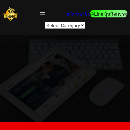
Skip
to
@Line ลุ้นกิจกรรม
สมัครสมาชิก
content
Categories