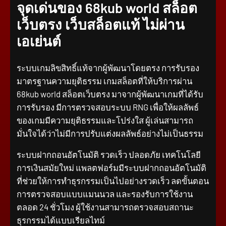
จุดเด่นของ 68kub world สล็อต
เว็บตรง เว็บสล็อตแท้ ไม่ผ่าน
เอเย่นต์
ระบบเกมลิขสิทธิ์แท้จากผู้พัฒนาโดยตรง การรับรอง
มาตรฐานความยุติธรรม เกมสล็อตที่ให้บริการผ่าน
68kub world สล็อตเว็บตรง มาจากผู้พัฒนาเกมที่ได้รับ
การรับรอง มีการตรวจสอบระบบ RNG เพื่อให้ผลลัพธ์
ของเกมมีความยุติธรรมและโปร่งใส ผู้เล่นสามารถ
มั่นใจได้ว่าไม่มีการปรับแต่งผลลัพธ์อย่างไม่เป็นธรรม
ระบบฝากถอนอัตโนมัติ รวดเร็ว ปลอดภัย เทคโนโลยี
การเงินสมัยใหม่ แพลตฟอร์มมีระบบฝากถอนอัตโนมัติ
ที่ช่วยให้การทำธุรกรรมเป็นไปอย่างรวดเร็ว ลดขั้นตอน
การตรวจสอบแบบแมนนวล และรองรับการใช้งาน
ตลอด 24 ชั่วโมง ผู้ใช้งานสามารถตรวจสอบสถานะ
ธุรกรรมได้แบบเรียลไทม์