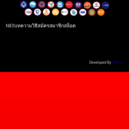
N83
บทความ
วิธีสมัครสมาชิก
สล็อต
Developed By
n83.co