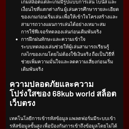
เกมสล็อตแต่ละเกมมีรูปแบบการเล่น โบนัส และ
เงื่อนไขที่แตกต่างกัน ผู้เล่นควรศึกษารายละเอียด
ของเกมก่อนเริ่มเล่น เพื่อให้เข้าใจโครงสร้างและ
สามารถวางแผนการเล่นได้อย่างเหมาะสม
การใช้ฟีเจอร์ทดลองเล่นก่อนเดิมพันจริง
การฝึกฝนทักษะและความเข้าใจ
ระบบทดลองเล่นช่วยให้ผู้เล่นสามารถเรียนรู้
กลไกของเกมโดยไม่ต้องใช้เงินจริง ถือเป็นวิธีที่
ช่วยเพิ่มความมั่นใจและลดความเสี่ยงก่อนเริ่ม
เดิมพันจริง
ความปลอดภัยและความ
โปร่งใสของ 68kub world สล็อต
เว็บตรง
เทคโนโลยีการเข้ารหัสข้อมูล แพลตฟอร์มมีระบบเข้า
รหัสข้อมูลขั้นสูง เพื่อป้องกันการเข้าถึงข้อมูลโดยไม่ได้