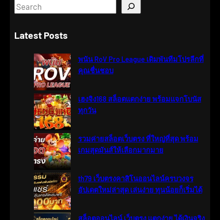
S
e
a
Latest Posts
r
c
พนัน RoV Pro League เดิมพันทีมโปรลีกที่
h
คุณชื่นชอบ
เฮงจิง168 สล็อตแตกง่าย พร้อมแจกโบนัส
ทุกวัน
รวมค่ายสล็อตเว็บตรง ที่ใหญ่ที่สุด พร้อม
เกมสุดมันส์ให้เลือกมากมาย
th79 เว็บตรงคาสิโนออนไลน์ครบวงจร
อัปเดตใหม่ล่าสุด เล่นง่าย ทุนน้อยก็เริ่มได้
สล็อตออนไลน์ เว็บตรง แตกง่าย ได้เงินจริง