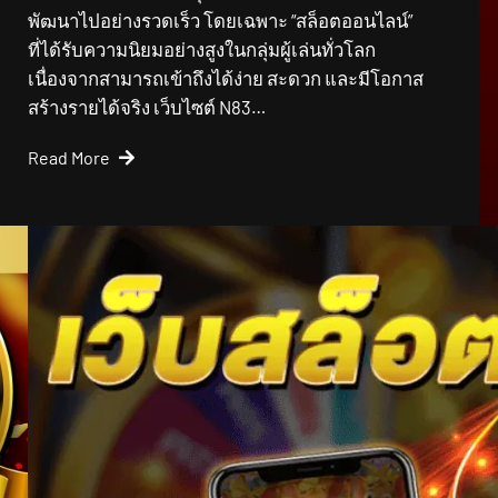
พัฒนาไปอย่างรวดเร็ว โดยเฉพาะ “สล็อตออนไลน์”
ที่ได้รับความนิยมอย่างสูงในกลุ่มผู้เล่นทั่วโลก
เนื่องจากสามารถเข้าถึงได้ง่าย สะดวก และมีโอกาส
สร้างรายได้จริง เว็บไซต์ N83…
Read More