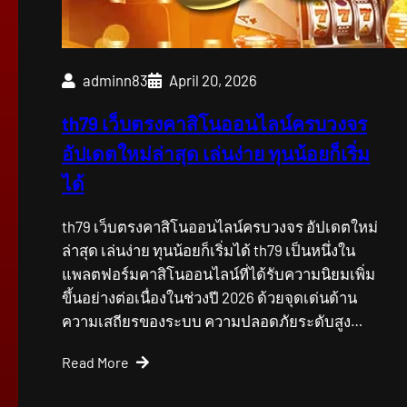
adminn83
April 20, 2026
th79 เว็บตรงคาสิโนออนไลน์ครบวงจร
อัปเดตใหม่ล่าสุด เล่นง่าย ทุนน้อยก็เริ่ม
ได้
th79 เว็บตรงคาสิโนออนไลน์ครบวงจร อัปเดตใหม่
ล่าสุด เล่นง่าย ทุนน้อยก็เริ่มได้ th79 เป็นหนึ่งใน
แพลตฟอร์มคาสิโนออนไลน์ที่ได้รับความนิยมเพิ่ม
ขึ้นอย่างต่อเนื่องในช่วงปี 2026 ด้วยจุดเด่นด้าน
ความเสถียรของระบบ ความปลอดภัยระดับสูง…
Read More