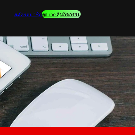
@Line ลุ้นกิจกรรม
สมัครสมาชิก