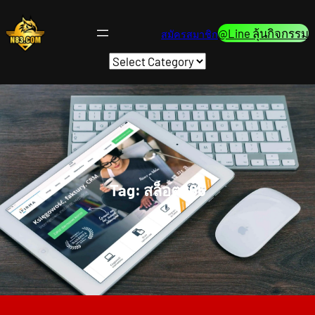
Skip
to
@Line ลุ้นกิจกรรม
สมัครสมาชิก
content
Categories
Tag:
สล็อต666