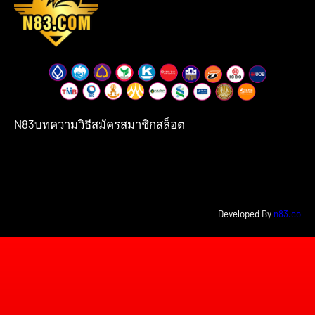
N83
บทความ
วิธีสมัครสมาชิก
สล็อต
Developed By
n83.co