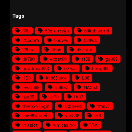
Tags
35b
59g ทางเข้า
68kub world
205com
550ww
588ws
789bat
d555
dk7 slot
dk780
ezbet69
ff88
ga999
goodman888
h25aa
heng666
KD9
ks888 slot
L86
lava1688
m98a2
MAX33
rpg89
th79
th97
thvip24 login
tkbneko
tmb77
vak88ทางเข้า
vsc888
vt8
vt8 slot
wm casino
YN9