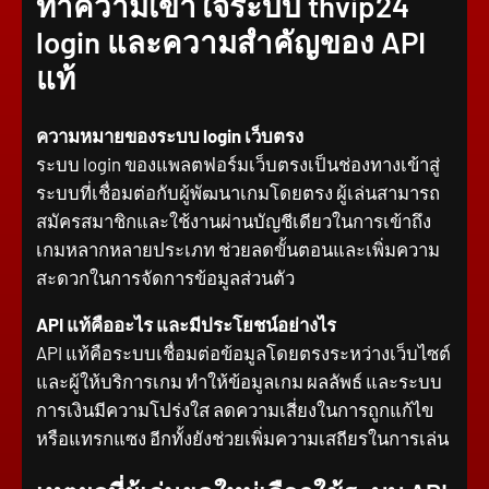
ทำความเข้าใจระบบ thvip24
login และความสำคัญของ API
แท้
ความหมายของระบบ login เว็บตรง
ระบบ login ของแพลตฟอร์มเว็บตรงเป็นช่องทางเข้าสู่
ระบบที่เชื่อมต่อกับผู้พัฒนาเกมโดยตรง ผู้เล่นสามารถ
สมัครสมาชิกและใช้งานผ่านบัญชีเดียวในการเข้าถึง
เกมหลากหลายประเภท ช่วยลดขั้นตอนและเพิ่มความ
สะดวกในการจัดการข้อมูลส่วนตัว
API แท้คืออะไร และมีประโยชน์อย่างไร
API แท้คือระบบเชื่อมต่อข้อมูลโดยตรงระหว่างเว็บไซต์
และผู้ให้บริการเกม ทำให้ข้อมูลเกม ผลลัพธ์ และระบบ
การเงินมีความโปร่งใส ลดความเสี่ยงในการถูกแก้ไข
หรือแทรกแซง อีกทั้งยังช่วยเพิ่มความเสถียรในการเล่น