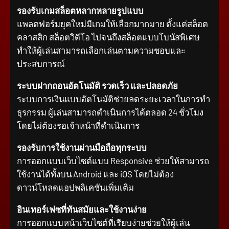
รองรับเกมสล็อตหลากหลายรูปแบบ
แพลตฟอร์มยุคใหม่มีเกมให้เลือกมากมาย ตั้งแต่สล็อต
คลาสสิก สล็อตวิดีโอ ไปจนถึงสล็อตแบบโบนัสพิเศษ
ทำให้ผู้เล่นสามารถเลือกเล่นตามความชอบและ
ประสบการณ์
ระบบฝากถอนอัตโนมัติ รวดเร็ว และปลอดภัย
ระบบการเงินแบบอัตโนมัติช่วยลดระยะเวลาในการทำ
ธุรกรรม ผู้เล่นสามารถดำเนินการได้ตลอด 24 ชั่วโมง
โดยไม่ต้องรอเจ้าหน้าที่ดำเนินการ
รองรับการใช้งานผ่านมือถือทุกระบบ
การออกแบบเว็บไซต์แบบ Responsive ช่วยให้สามารถ
ใช้งานได้ทั้งบน Android และ iOS โดยไม่ต้อง
ดาวน์โหลดแอปพลิเคชันเพิ่มเติม
อินเทอร์เฟซที่ทันสมัยและใช้งานง่าย
การออกแบบหน้าเว็บไซต์ที่เรียบง่ายช่วยให้ผู้เล่น