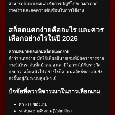
สามารถค้นหาเกมและจัดการบัญชีได้อย่างสะดวก
รวดเร็ว และลดความซับซ้อนในการใช้งาน
สล็อตแตกง่ายคืออะไร และควร
เลือกอย่างไรในปี 2026
ความหมายของเกมสล็อตแตกง่าย
คำว่า “แตกง่าย” มักใช้เพื่ออธิบายเกมที่มีอัตราการจ่าย
รางวัลในระดับที่สม่ำเสมอ และมีโอกาสได้รับรางวัล
บ่อยกว่าสล็อตทั่วไป อย่างไรก็ตาม ผลลัพธ์ของเกมยัง
คงขึ้นอยู่กับระบบสุ่ม (RNG)
ปัจจัยที่ควรพิจารณาในการเลือกเกม
ค่า RTP ของเกม
ระดับความผันผวน (Volatility)