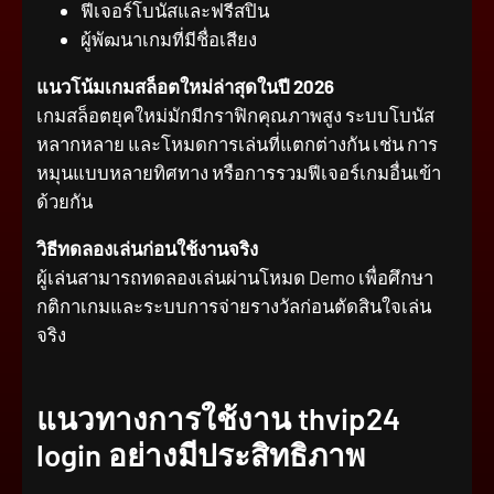
ฟีเจอร์โบนัสและฟรีสปิน
ผู้พัฒนาเกมที่มีชื่อเสียง
แนวโน้มเกมสล็อตใหม่ล่าสุดในปี 2026
เกมสล็อตยุคใหม่มักมีกราฟิกคุณภาพสูง ระบบโบนัส
หลากหลาย และโหมดการเล่นที่แตกต่างกัน เช่น การ
หมุนแบบหลายทิศทาง หรือการรวมฟีเจอร์เกมอื่นเข้า
ด้วยกัน
วิธีทดลองเล่นก่อนใช้งานจริง
ผู้เล่นสามารถทดลองเล่นผ่านโหมด Demo เพื่อศึกษา
กติกาเกมและระบบการจ่ายรางวัลก่อนตัดสินใจเล่น
จริง
แนวทางการใช้งาน thvip24
login อย่างมีประสิทธิภาพ