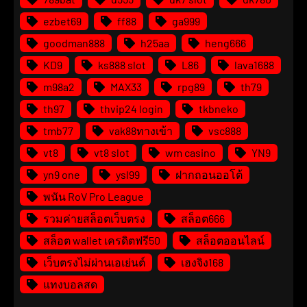
ezbet69
ff88
ga999
goodman888
h25aa
heng666
KD9
ks888 slot
L86
lava1688
m98a2
MAX33
rpg89
th79
th97
thvip24 login
tkbneko
tmb77
vak88ทางเข้า
vsc888
vt8
vt8 slot
wm casino
YN9
yn9 one
ysl99
ฝากถอนออโต้
พนัน RoV Pro League
รวมค่ายสล็อตเว็บตรง
สล็อต666
สล็อต wallet เครดิตฟรี50
สล็อตออนไลน์
เว็บตรงไม่ผ่านเอเย่นต์
เฮงจิง168
แทงบอลสด