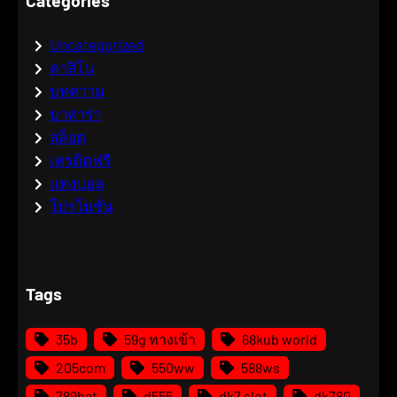
Categories
Uncategorized
คาสิโน
บทความ
บาคาร่า
สล็อต
เครดิตฟรี
แทงบอล
โปรโมชั่น
Tags
35b
59g ทางเข้า
68kub world
205com
550ww
588ws
789bat
d555
dk7 slot
dk780