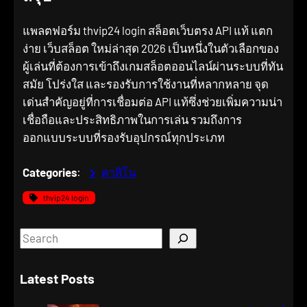
แพลตฟอร์ม thvip24 login สล็อตเว็บตรง API แท้ แตก
ง่าย เว็บสล็อต ใหม่ล่าสุด 2026 เป็นหนึ่งในตัวเลือกของ
ผู้เล่นที่ต้องการเข้าถึงเกมสล็อตออนไลน์ผ่านระบบที่ทัน
สมัย โปร่งใส และรองรับการใช้งานที่หลากหลาย จุด
เด่นสำคัญอยู่ที่การเชื่อมต่อ API แท้ซึ่งช่วยเพิ่มความน่า
เชื่อถือและประสิทธิภาพในการเล่น รวมถึงการ
ออกแบบระบบที่รองรับอุปกรณ์ทุกประเภท
Categories
:
คาสิโน
thvip24 login
S
e
a
Latest Posts
r