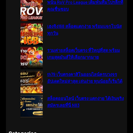
c
พนัน RoV Pro League เดิมพันทีมโปรลีกที่
h
คุณชื่นชอบ
เฮงจิง168 สล็อตแตกง่าย พร้อมแจกโบนัส
ทุกวัน
รวมค่ายสล็อตเว็บตรง ที่ใหญ่ที่สุด พร้อม
เกมสุดมันส์ให้เลือกมากมาย
th79 เว็บตรงคาสิโนออนไลน์ครบวงจร
อัปเดตใหม่ล่าสุด เล่นง่าย ทุนน้อยก็เริ่มได้
สล็อตออนไลน์ เว็บตรง แตกง่าย ได้เงินจริง
สมัครเลยที่นี่ N83