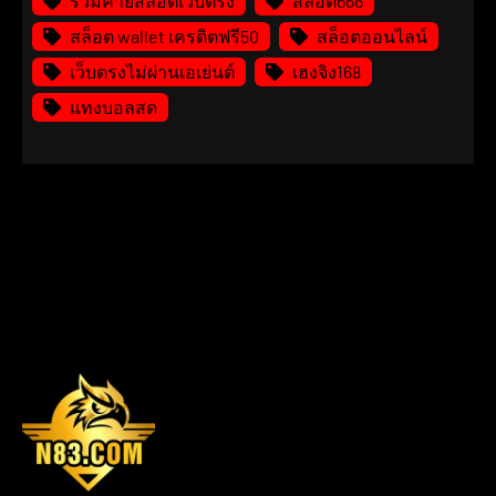
รวมค่ายสล็อตเว็บตรง
สล็อต666
สล็อต wallet เครดิตฟรี50
สล็อตออนไลน์
เว็บตรงไม่ผ่านเอเย่นต์
เฮงจิง168
แทงบอลสด