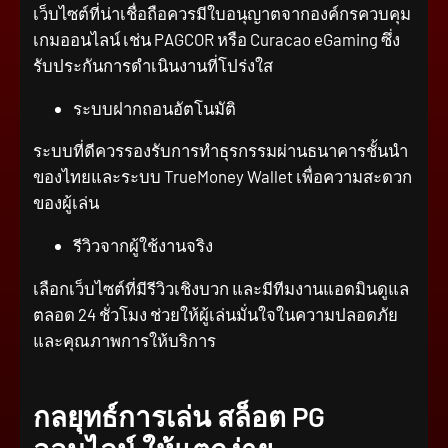
เว็บไซต์ที่น่าเชื่อถือควรมีใบอนุญาตจากองค์กรควบคุม
เกมออนไลน์ เช่น PAGCOR หรือ Curacao eGaming ซึ่ง
รับประกันการดำเนินงานที่โปร่งใส
ระบบฝากถอนอัตโนมัติ
ระบบที่ดีควรรองรับการทำธุรกรรมผ่านธนาคารชั้นนำ
ของไทยและระบบ TrueMoney Wallet เพื่อความสะดวก
ของผู้เล่น
รีวิวจากผู้ใช้งานจริง
เลือกเว็บไซต์ที่มีรีวิวเชิงบวก และมีทีมงานแอดมินดูแล
ตลอด 24 ชั่วโมง ช่วยให้ผู้เล่นมั่นใจในความปลอดภัย
และคุณภาพการให้บริการ
กลยุทธ์การเล่น สล็อต PG