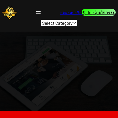
Skip
to
@Line ลุ้นกิจกรรม
สมัครสมาชิก
content
Categories