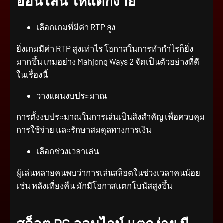
ออนไลน์ ให้แตกง่าย
เลือกเกมที่มีค่า RTP สูง
ยิ่งเกมมีค่า RTP สูงเท่าไร โอกาสในการทำกำไรก็ยิ่ง
มากขึ้น เกมอย่าง Mahjong Ways 2 จัดเป็นตัวอย่างที่ดี
ในเรื่องนี้
วางแผนงบประมาณ
การตั้งงบประมาณในการเล่นเป็นสิ่งสำคัญ เพื่อควบคุม
การใช้จ่าย และรักษาสมดุลทางการเงิน
เลือกช่วงเวลาเล่น
ผู้เล่นหลายคนพบว่าการเล่นสล็อตในช่วงเวลาคนน้อย
เช่น หลังเที่ยงคืน มักมีโอกาสแตกโบนัสสูงขึ้น
สล็อต PG ออนไลน์ แตกง่าย มี