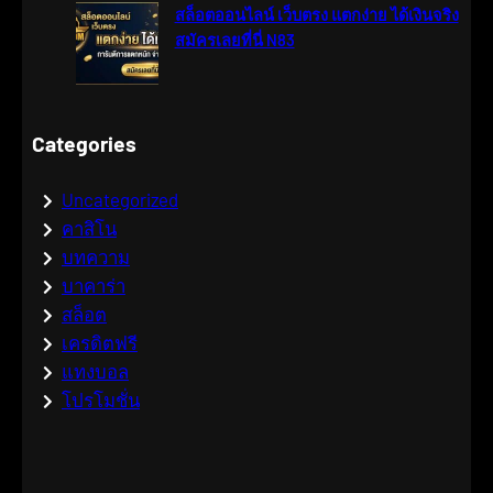
สล็อตออนไลน์ เว็บตรง แตกง่าย ได้เงินจริง
สมัครเลยที่นี่ N83
Categories
Uncategorized
คาสิโน
บทความ
บาคาร่า
สล็อต
เครดิตฟรี
แทงบอล
โปรโมชั่น