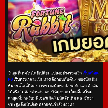
ในยุคที่เทคโนโลยีเปลี่ยนแปลงอย่างรวดเร็ว
เว็บสล็อต
PG
เว็บตรง
กลายเป็นทางเลือกอันดับต้น ๆ ของนักเดิม
พันออนไลน์ที่ต้องการความมั่นคง ปลอดภัย และทำเงิน
ได้จริง ไม่ต้องผ่านตัวกลางให้ยุ่งยาก
เว็บสล็อตใหม่
ล่าสุด
ที่มาพร้อมฟีเจอร์เด็ด โบนัสจัดเต็ม และอัตรา
ชนะสูง จึงเป็นสิ่งที่หลายคนกำลังมองหา