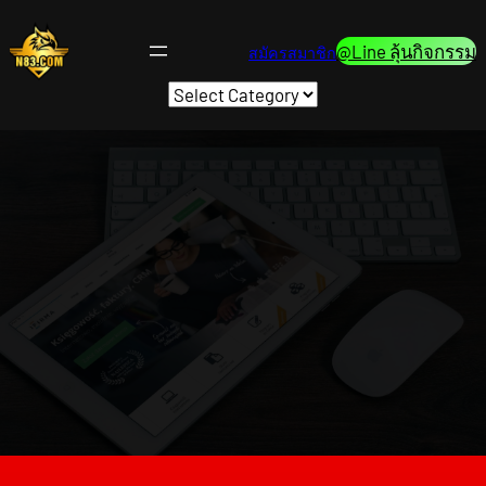
Skip
to
@Line ลุ้นกิจกรรม
สมัครสมาชิก
content
Categories