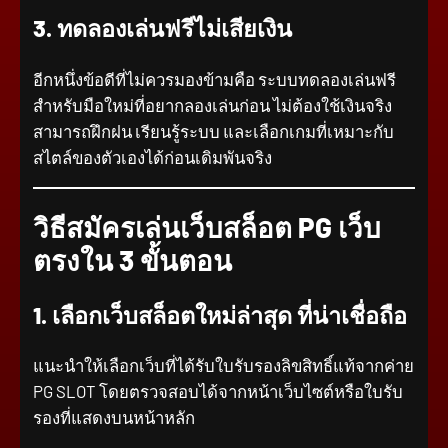
3. ทดลองเล่นฟรีไม่เสียเงิน
อีกหนึ่งข้อดีที่ไม่ควรมองข้ามคือ ระบบทดลองเล่นฟรี
สำหรับมือใหม่ที่อยากลองเล่นก่อน ไม่ต้องใช้เงินจริง
สามารถฝึกฝน เรียนรู้ระบบ และเลือกเกมที่เหมาะกับ
สไตล์ของตัวเองได้ก่อนเดิมพันจริง
วิธีสมัครเล่นเว็บสล็อต PG เว็บ
ตรงใน 3 ขั้นตอน
1. เลือกเว็บสล็อตใหม่ล่าสุด ที่น่าเชื่อถือ
แนะนำให้เลือกเว็บที่ได้รับใบรับรองลิขสิทธิ์แท้จากค่าย
PG SLOT โดยตรวจสอบได้จากหน้าเว็บไซต์หรือใบรับ
รองที่แสดงบนหน้าหลัก