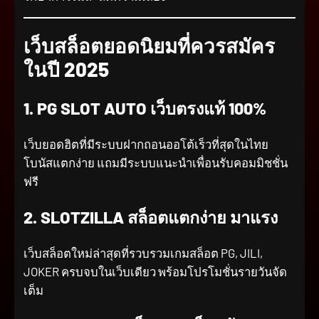
เว็บสล็อตยอดนิยมที่ควรสมัคร
ในปี 2025
1. PG SLOT AUTO เว็บตรงแท้ 100%
เว็บยอดฮิตที่มีระบบฝากถอนออโต้เร็วที่สุดในไทย
โบนัสแตกง่าย แถมมีระบบแนะนำเพื่อนรับคอมมิชชั่น
ฟรี
2. SLOTZILLA สล็อตแตกง่าย มาแรง
เว็บสล็อตใหม่ล่าสุดที่รวบรวมเกมสล็อต PG, JILI,
JOKER ครบจบในเว็บเดียว พร้อมโปรโมชั่นรายวันจัด
เต็ม