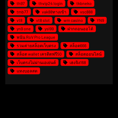
th97
thvip24 login
tkbneko
tmb77
vak88ทางเข้า
vsc888
vt8
vt8 slot
wm casino
YN9
yn9 one
ysl99
ฝากถอนออโต้
พนัน RoV Pro League
รวมค่ายสล็อตเว็บตรง
สล็อต666
สล็อต wallet เครดิตฟรี50
สล็อตออนไลน์
เว็บตรงไม่ผ่านเอเย่นต์
เฮงจิง168
แทงบอลสด