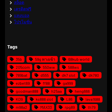
สล็อต
เครดิตฟรี
แทงบอล
โปรโมชั่น
Tags
35b
59g ทางเข้า
68kub world
205com
550ww
588ws
789bat
d555
dk7 slot
dk780
ezbet69
ff88
ga999
goodman888
h25aa
heng666
KD9
ks888 slot
L86
lava1688
m98a2
MAX33
rpg89
th79