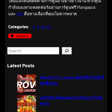
ใหม่และคนที่ติดตามการ์ตูนมาอย่างยาวนาน หากคุณ
กำลังมองหาแพลตฟอร์มอ่านการ์ตูนฟรี Mangapus
และ
n83
คือทางเลือกที่คุณไม่ควรพลาด
Categories
:
บาคาร่า
mangapus
S
e
a
Latest Posts
r
c
พนัน RoV Pro League เดิมพันทีมโปรลีกที่
h
คุณชื่นชอบ
เฮงจิง168 สล็อตแตกง่าย พร้อมแจกโบนัส
ทุกวัน