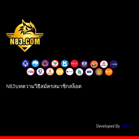
N83
บทความ
วิธีสมัครสมาชิก
สล็อต
Developed By
n83.co