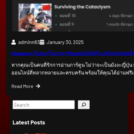
adminn83
January 30, 2025
Mangapus เว็บตูน เว็บอ่านการ์ตูนออนไลน์ฟรี แปลไทย อัปเดตให
หากคุณเป็นคนที่รักการอ่านการ์ตูน ไม่ว่าจะเป็นมังงะญี่ป
ออนไลน์ที่หลากหลายและครบครัน พร้อมให้คุณได้อ่านฟรีแบ
Read More
S
e
a
Latest Posts
r