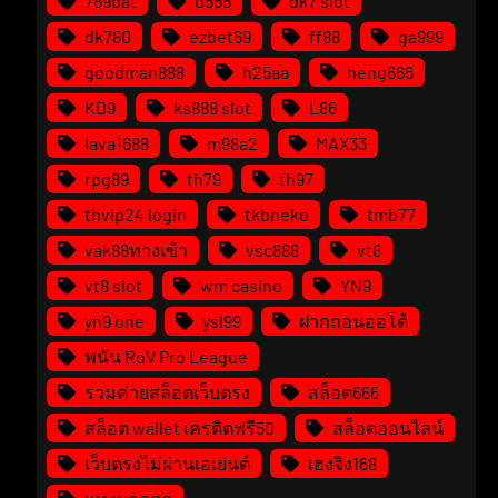
789bat
d555
dk7 slot
dk780
ezbet69
ff88
ga999
goodman888
h25aa
heng666
KD9
ks888 slot
L86
lava1688
m98a2
MAX33
rpg89
th79
th97
thvip24 login
tkbneko
tmb77
vak88ทางเข้า
vsc888
vt8
vt8 slot
wm casino
YN9
yn9 one
ysl99
ฝากถอนออโต้
พนัน RoV Pro League
รวมค่ายสล็อตเว็บตรง
สล็อต666
สล็อต wallet เครดิตฟรี50
สล็อตออนไลน์
เว็บตรงไม่ผ่านเอเย่นต์
เฮงจิง168