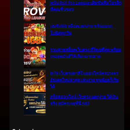
c
พนัน RoV Pro League เดิมพันทีมโปรลีก
h
ที่คุณชื่นชอบ
เฮงจิง168 สล็อตแตกง่าย พร้อมแจก
โบนัสทุกวัน
รวมค่ายสล็อตเว็บตรง ที่ใหญ่ที่สุด พร้อม
เกมสุดมันส์ให้เลือกมากมาย
th79 เว็บตรงคาสิโนออนไลน์ครบวงจร
อัปเดตใหม่ล่าสุด เล่นง่าย ทุนน้อยก็เริ่ม
ได้
สล็อตออนไลน์ เว็บตรง แตกง่าย ได้เงิน
จริง สมัครเลยที่นี่ N83