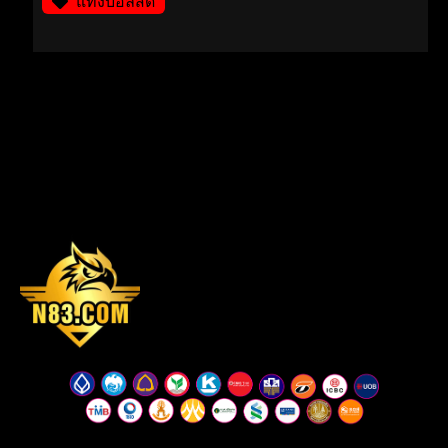
แทงบอลสด