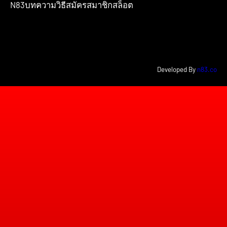
N83
บทความ
วิธีสมัครสมาชิก
สล็อต
Developed By
n83.co