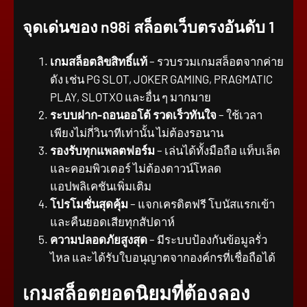
จุดเด่นของ n98i สล็อตเว็บตรงอันดับ 1
เกมสล็อตลิขสิทธิ์แท้
– รวบรวมเกมสล็อตจากค่าย
ดัง เช่น PG SLOT, JOKER GAMING, PRAGMATIC
PLAY, SLOTXO และอื่น ๆ มากมาย
ระบบฝาก-ถอนออโต้ รวดเร็วทันใจ
– ใช้เวลา
เพียงไม่กี่วินาทีเท่านั้น ไม่ต้องรอนาน
รองรับทุกแพลตฟอร์ม
– เล่นได้ทั้งมือถือ แท็บเล็ต
และคอมพิวเตอร์ ไม่ต้องดาวน์โหลด
แอปพลิเคชันเพิ่มเติม
โปรโมชั่นสุดคุ้ม
– แจกเครดิตฟรี โบนัสแรกเข้า
และคืนยอดเสียทุกสัปดาห์
ความปลอดภัยสูงสุด
– มีระบบป้องกันข้อมูลรั่ว
ไหล และได้รับใบอนุญาตจากองค์กรที่เชื่อถือได้
เกมสล็อตยอดนิยมที่ต้องลอง