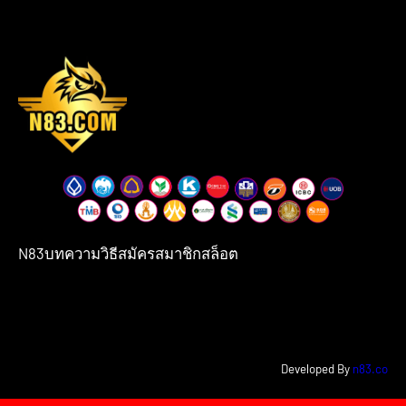
N83
บทความ
วิธีสมัครสมาชิก
สล็อต
Developed By
n83.co