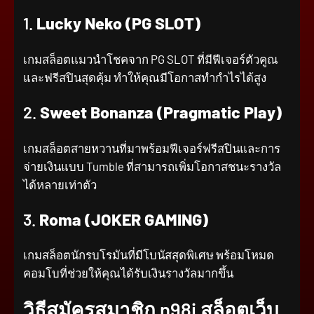
1.
Lucky Neko (PG SLOT)
เกมสล็อตแมวนำโชคจาก PG SLOT ที่มีฟีเจอร์ตัวคูณ
และฟรีสปินสุดคุ้ม ทำให้คุณมีโอกาสทำกำไรได้สูง
2.
Sweet Bonanza (Pragmatic Play)
เกมสล็อตสายหวานที่มาพร้อมฟีเจอร์ฟรีสปินและการ
จ่ายเงินแบบ Tumble ที่สามารถเพิ่มโอกาสชนะรางวัล
ได้หลายเท่าตัว
3.
Roma (JOKER GAMING)
เกมสล็อตนักรบโรมันที่มีโบนัสสุดพิเศษ พร้อมโหมด
คอมโบที่ช่วยให้คุณได้รับเงินรางวัลมากขึ้น
วิธีสมัครสมาชิก n98i สล็อตเว็บ