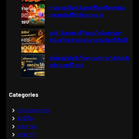
รวมค่ายสล็อตเว็บตรง ที่ใหญ่ที่สุด พร้อม
เกมสุดมันส์ให้เลือกมากมาย
th79 เว็บตรงคาสิโนออนไลน์ครบวงจร
อัปเดตใหม่ล่าสุด เล่นง่าย ทุนน้อยก็เริ่มได้
สล็อตออนไลน์ เว็บตรง แตกง่าย ได้เงินจริง
สมัครเลยที่นี่ N83
Categories
Uncategorized
คาสิโน
บทความ
บาคาร่า