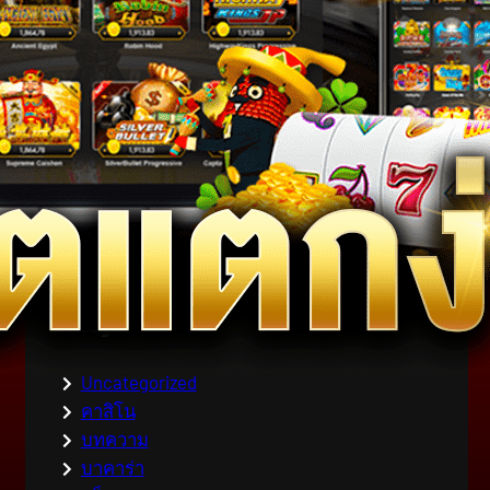
เลือกมากมาย
th79 เว็บตรงคาสิโนออนไลน์
ครบวงจร อัปเดตใหม่ล่าสุด
เล่นง่าย ทุนน้อยก็เริ่มได้
สล็อตออนไลน์ เว็บตรง แตก
ง่าย ได้เงินจริง สมัครเลยที่นี่
N83
Categories
Uncategorized
คาสิโน
บทความ
บาคาร่า