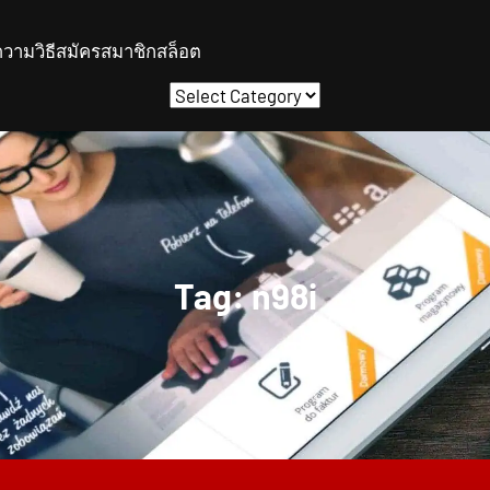
ความ
วิธีสมัครสมาชิก
สล็อต
Categories
Tag:
n98i